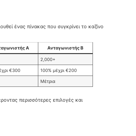
ουθεί ένας πίνακας που συγκρίνει το καζίνο
ταγωνιστής Α
Ανταγωνιστής Β
+
2,000+
έχρι €300
100% μέχρι €200
Μέτρια
σφέροντας περισσότερες επιλογές και