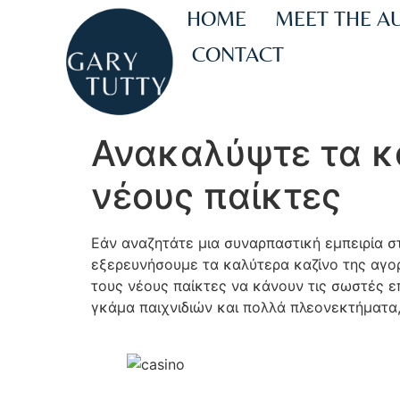
HOME
MEET THE A
CONTACT
Ανακαλύψτε τα κα
νέους παίκτες
Εάν αναζητάτε μια συναρπαστική εμπειρία στ
εξερευνήσουμε τα καλύτερα καζίνο της αγορ
τους νέους παίκτες να κάνουν τις σωστές ε
γκάμα παιχνιδιών και πολλά πλεονεκτήματα