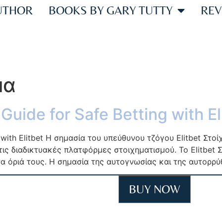
UTHOR
BOOKS BY GARY TUTTY
REV
μα
uide for Safe Betting with El
 with Elitbet Η σημασία του υπεύθυνου τζόγου Elitbet Στο
στις διαδικτυακές πλατφόρμες στοιχηματισμού. Το Elitbet
 όριά τους. Η σημασία της αυτογνωσίας και της αυτορρύθμ
BUY NOW