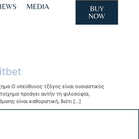
IEWS
MEDIA
BUY
NOW
itbet
ίχημα Ο υπεύθυνος τζόγος είναι ουσιαστικός
 Στοίχημα προάγει αυτήν τη φιλοσοφία,
ισης είναι καθοριστική, διότι […]