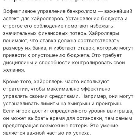
Эффективное управление банкроллом — важнейший
аспект для хайроллеров. Установление бюджета и
строгое его соблюдение помогают избежать
значительных финансовых потерь. Хайроллеры
понимают, что ставка должна соответствовать
размеру их банка, и избегают ставок, которые могут
привести к опустошению бюджета. Это требует
дисциплины и способности контролировать свои
желания.
Кроме того, хайроллеры часто используют
стратегии, чтобы максимально эффективно
управлять своими средствами. Например, они могут
устанавливать лимиты на выигрыш и проигрыш.
Если игрок достиг определенного уровня выигрыша,
он может выбрать время для остановки, тем самым
предотвращая возможные потери. Это умение
является важной частью их успеха.