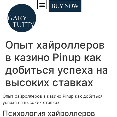
BUY NOW
Опыт хайроллеров
в казино Pinup как
добиться успеха на
высоких ставках
Опыт хайроллеров в казино Pinup как добиться
успеха на высоких ставках
Психология хайроллеров