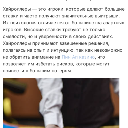
Хайроллеры — это игроки, которые делают большие
ставки и часто получают значительные выигрыши.
Их психология отличается от большинства азартных
игроков. Высокие ставки требуют не только
смелости, но и уверенности в своих действиях.
Хайроллеры принимают взвешенные решения,
полагаясь на опыт и интуицию, так как невозможно
не обратить внимание на
Пин Ап казино
, что
позволяет им избегать рисков, которые могут
привести к большим потерям.