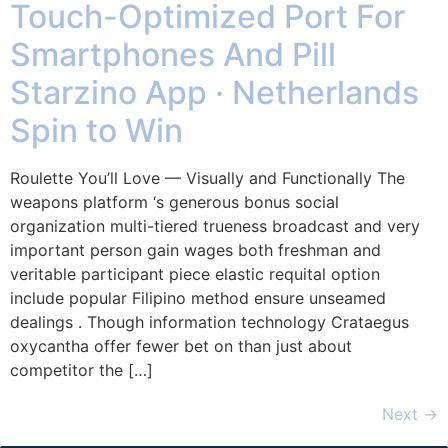
Touch-Optimized Port For
Smartphones And Pill
Starzino App · Netherlands
Spin to Win
Roulette You’ll Love — Visually and Functionally The
weapons platform ‘s generous bonus social
organization multi-tiered trueness broadcast and very
important person gain wages both freshman and
veritable participant piece elastic requital option
include popular Filipino method ensure unseamed
dealings . Though information technology Crataegus
oxycantha offer fewer bet on than just about
competitor the […]
Next
→