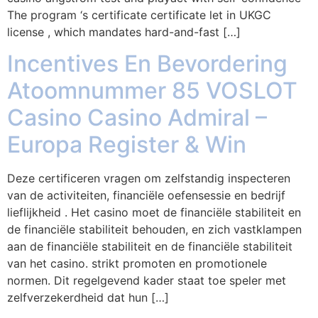
The program ‘s certificate certificate let in UKGC
license , which mandates hard-and-fast […]
Incentives En Bevordering
Atoomnummer 85 VOSLOT
Casino Casino Admiral –
Europa Register & Win
Deze certificeren vragen om zelfstandig inspecteren
van de activiteiten, financiële oefensessie en bedrijf
lieflijkheid . Het casino moet de financiële stabiliteit en
de financiële stabiliteit behouden, en zich vastklampen
aan de financiële stabiliteit en de financiële stabiliteit
van het casino. strikt promoten en promotionele
normen. Dit regelgevend kader staat toe speler met
zelfverzekerdheid dat hun […]