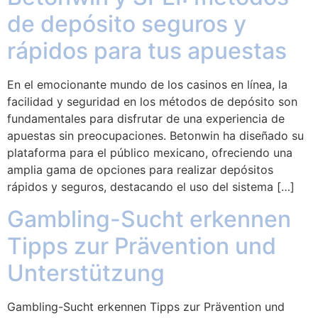
de depósito seguros y
rápidos para tus apuestas
En el emocionante mundo de los casinos en línea, la
facilidad y seguridad en los métodos de depósito son
fundamentales para disfrutar de una experiencia de
apuestas sin preocupaciones. Betonwin ha diseñado su
plataforma para el público mexicano, ofreciendo una
amplia gama de opciones para realizar depósitos
rápidos y seguros, destacando el uso del sistema […]
Gambling-Sucht erkennen
Tipps zur Prävention und
Unterstützung
Gambling-Sucht erkennen Tipps zur Prävention und