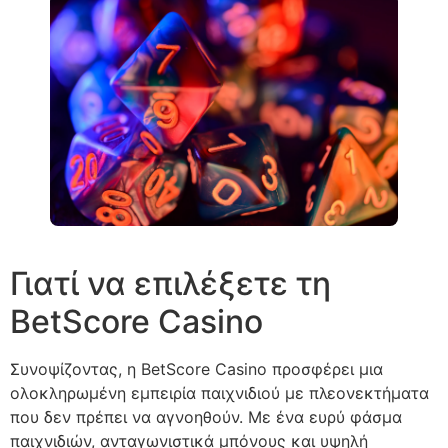
Γιατί να επιλέξετε τη
BetScore Casino
Συνοψίζοντας, η BetScore Casino προσφέρει μια
ολοκληρωμένη εμπειρία παιχνιδιού με πλεονεκτήματα
που δεν πρέπει να αγνοηθούν. Με ένα ευρύ φάσμα
παιχνιδιών, ανταγωνιστικά μπόνους και υψηλή