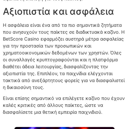
Αξιοπιστία και ασφάλεια
Η ασφάλεια είναι ένα από τα πιο σημαντικά ζητήματα
που ανησυχούν τους παίκτες σε διαδικτυακά καζίνο. Η
BetScore Casino εφαρμόζει αυστηρά μέτρα ασφαλείας
για την προστασία των προσωπικών και
χρηματοοικονομικών δεδομένων των χρηστών. Όλες
οι συναλλαγές κρυπτογραφούνται και η πλατφόρμα
διαθέτει άδεια λειτουργίας, διασφαλίζοντας την
αξιοπιστία της. Επιπλέον, τα παιχνίδια ελέγχονται
τακτικά από ανεξάρτητους φορείς για να διασφαλιστεί
η δικαιοσύνη τους.
Είναι επίσης σημαντικό να επιλέγετε καζίνο που έχουν
καλές κριτικές από άλλους παίκτες, ώστε να
διασφαλίσετε μια θετική εμπειρία παιχνιδιού.