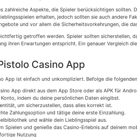
s zahlreiche Aspekte, die Spieler berücksichtigen sollten. D
eblingsspielen erhalten, jedoch sollten sie auch andere Fa
ebote und vor allem die Sicherheitsvorkehrungen, die das C
eichtfertig getroffen werden. Spieler sollten sicherstellen, 
ung ihren Erwartungen entspricht. Ein genauer Vergleich di
 Pistolo Casino App
no App ist einfach und unkompliziert. Befolge die folgenden 
sino App direkt aus dem App Store oder als APK für Androi
n Konto, indem du deine persönlichen Daten eingibst.
ntität, um sicherzustellen, dass alles korrekt ist.
te Zahlungsoption und tätige deine erste Einzahlung.
lbibliothek und wähle dein Lieblingsspiel aus.
m Spielen und genieße das Casino-Erlebnis auf deinem mob
fortige Nutzung