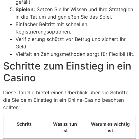
gefällt.
Spielen:
Setzen Sie Ihr Wissen und Ihre Strategien
in die Tat um und genießen Sie das Spiel.
Einfacher Beitritt mit schnellen
Registrierungsoptionen.
Verifizierung schützt vor Betrug und sichert Ihr
Geld.
Vielfalt an Zahlungsmethoden sorgt für Flexibilität.
Schritte zum Einstieg in ein
Casino
Diese Tabelle bietet einen Überblick über die Schritte,
die Sie beim Einstieg in ein Online-Casino beachten
sollten:
Schritt
Was zu tun
Warum es wichtig
ist
ist