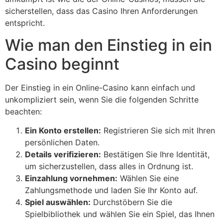
sicherstellen, dass das Casino Ihren Anforderungen
entspricht.
Wie man den Einstieg in ein
Casino beginnt
Der Einstieg in ein Online-Casino kann einfach und
unkompliziert sein, wenn Sie die folgenden Schritte
beachten:
Ein Konto erstellen:
Registrieren Sie sich mit Ihren
persönlichen Daten.
Details verifizieren:
Bestätigen Sie Ihre Identität,
um sicherzustellen, dass alles in Ordnung ist.
Einzahlung vornehmen:
Wählen Sie eine
Zahlungsmethode und laden Sie Ihr Konto auf.
Spiel auswählen:
Durchstöbern Sie die
Spielbibliothek und wählen Sie ein Spiel, das Ihnen