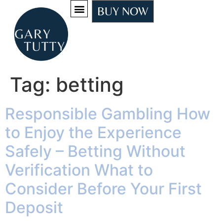
BUY NOW
Tag:
betting
Responsible Gambling How
to Enjoy the Experience
Safely – Betting Without
Verification What to
Consider Before Your First
Deposit