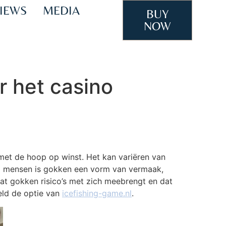
IEWS
MEDIA
BUY
NOW
r het casino
met de hoop op winst. Het kan variëren van
el mensen is gokken een vorm van vermaak,
dat gokken risico’s met zich meebrengt en dat
eeld de optie van
icefishing-game.nl
.