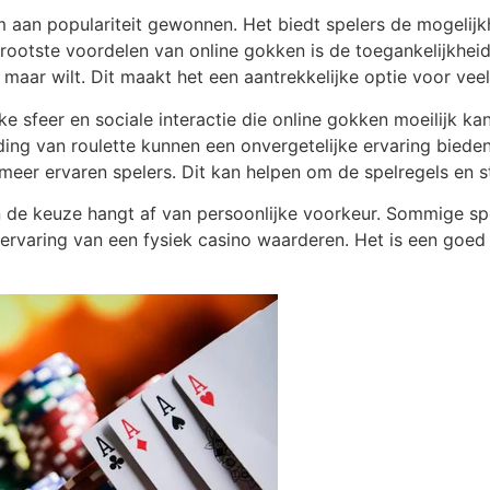
 aan populariteit gewonnen. Het biedt spelers de mogelijk
grootste voordelen van online gokken is de toegankelijkhei
 maar wilt. Dit maakt het een aantrekkelijke optie voor veel
e sfeer en sociale interactie die online gokken moeilijk k
ing van roulette kunnen een onvergetelijke ervaring biede
meer ervaren spelers. Dit kan helpen om de spelregels en st
n de keuze hangt af van persoonlijke voorkeur. Sommige 
 ervaring van een fysiek casino waarderen. Het is een goed