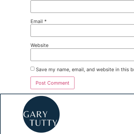
Email
*
Website
Save my name, email, and website in this b