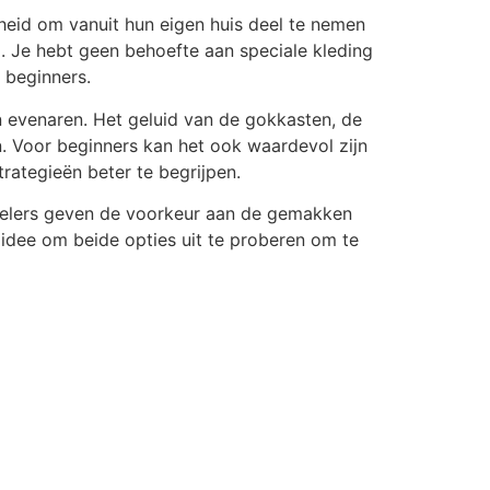
heid om vanuit hun eigen huis deel te nemen
d. Je hebt geen behoefte aan speciale kleding
 beginners.
an evenaren. Het geluid van de gokkasten, de
n. Voor beginners kan het ook waardevol zijn
rategieën beter te begrijpen.
spelers geven de voorkeur aan de gemakken
 idee om beide opties uit te proberen om te