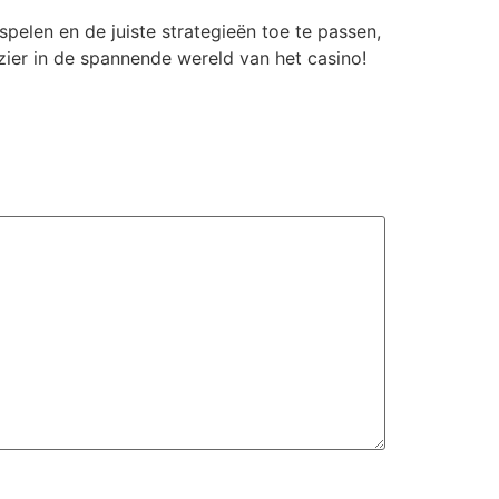
pelen en de juiste strategieën toe te passen,
zier in de spannende wereld van het casino!