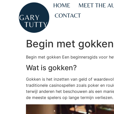
HOME
MEET THE A
CONTACT
Begin met gokken
Begin met gokken Een beginnersgids voor he
Wat is gokken?
Gokken is het inzetten van geld of waardevol
traditionele casinospellen zoals poker en r
terwijl anderen het beschouwen als een manie
de meeste spelers op lange termijn verliezen. 