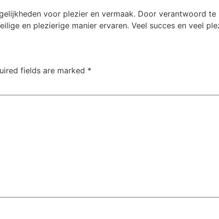
gelijkheden voor plezier en vermaak. Door verantwoord te s
ilige en plezierige manier ervaren. Veel succes en veel ple
uired fields are marked
*