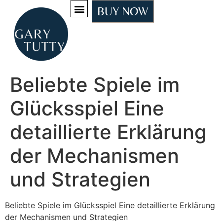
BUY NOW
Beliebte Spiele im
Glücksspiel Eine
detaillierte Erklärung
der Mechanismen
und Strategien
Beliebte Spiele im Glücksspiel Eine detaillierte Erklärung
der Mechanismen und Strategien