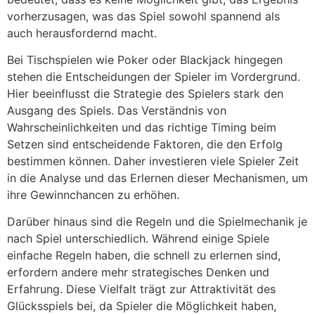
vorherzusagen, was das Spiel sowohl spannend als
auch herausfordernd macht.
Bei Tischspielen wie Poker oder Blackjack hingegen
stehen die Entscheidungen der Spieler im Vordergrund.
Hier beeinflusst die Strategie des Spielers stark den
Ausgang des Spiels. Das Verständnis von
Wahrscheinlichkeiten und das richtige Timing beim
Setzen sind entscheidende Faktoren, die den Erfolg
bestimmen können. Daher investieren viele Spieler Zeit
in die Analyse und das Erlernen dieser Mechanismen, um
ihre Gewinnchancen zu erhöhen.
Darüber hinaus sind die Regeln und die Spielmechanik je
nach Spiel unterschiedlich. Während einige Spiele
einfache Regeln haben, die schnell zu erlernen sind,
erfordern andere mehr strategisches Denken und
Erfahrung. Diese Vielfalt trägt zur Attraktivität des
Glücksspiels bei, da Spieler die Möglichkeit haben,