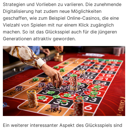
Strategien und Vorlieben zu variieren. Die zunehmende
Digitalisierung hat zudem neue Möglichkeiten
geschaffen, wie zum Beispiel Online-Casinos, die eine
Vielzahl von Spielen mit nur einem Klick zugänglich
machen. So ist das Glücksspiel auch für die jüngeren
Generationen attraktiv geworden.
Ein weiterer interessanter Aspekt des Glücksspiels sind