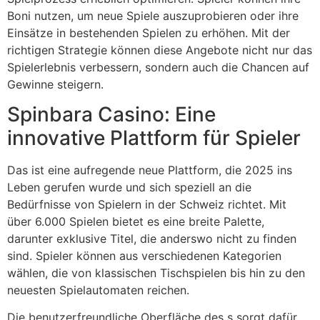
Boni nutzen, um neue Spiele auszuprobieren oder ihre
Einsätze in bestehenden Spielen zu erhöhen. Mit der
richtigen Strategie können diese Angebote nicht nur das
Spielerlebnis verbessern, sondern auch die Chancen auf
Gewinne steigern.
Spinbara Casino: Eine
innovative Plattform für Spieler
Das ist eine aufregende neue Plattform, die 2025 ins
Leben gerufen wurde und sich speziell an die
Bedürfnisse von Spielern in der Schweiz richtet. Mit
über 6.000 Spielen bietet es eine breite Palette,
darunter exklusive Titel, die anderswo nicht zu finden
sind. Spieler können aus verschiedenen Kategorien
wählen, die von klassischen Tischspielen bis hin zu den
neuesten Spielautomaten reichen.
Die benutzerfreundliche Oberfläche des s sorgt dafür,