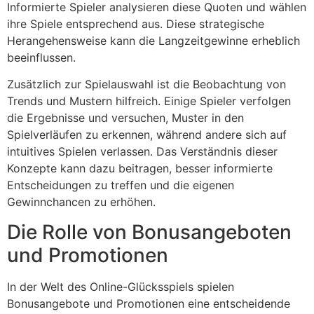
Informierte Spieler analysieren diese Quoten und wählen
ihre Spiele entsprechend aus. Diese strategische
Herangehensweise kann die Langzeitgewinne erheblich
beeinflussen.
Zusätzlich zur Spielauswahl ist die Beobachtung von
Trends und Mustern hilfreich. Einige Spieler verfolgen
die Ergebnisse und versuchen, Muster in den
Spielverläufen zu erkennen, während andere sich auf
intuitives Spielen verlassen. Das Verständnis dieser
Konzepte kann dazu beitragen, besser informierte
Entscheidungen zu treffen und die eigenen
Gewinnchancen zu erhöhen.
Die Rolle von Bonusangeboten
und Promotionen
In der Welt des Online-Glücksspiels spielen
Bonusangebote und Promotionen eine entscheidende