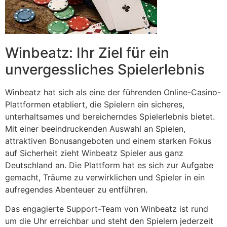
Winbeatz: Ihr Ziel für ein
unvergessliches Spielerlebnis
Winbeatz hat sich als eine der führenden Online-Casino-
Plattformen etabliert, die Spielern ein sicheres,
unterhaltsames und bereicherndes Spielerlebnis bietet.
Mit einer beeindruckenden Auswahl an Spielen,
attraktiven Bonusangeboten und einem starken Fokus
auf Sicherheit zieht Winbeatz Spieler aus ganz
Deutschland an. Die Plattform hat es sich zur Aufgabe
gemacht, Träume zu verwirklichen und Spieler in ein
aufregendes Abenteuer zu entführen.
Das engagierte Support-Team von Winbeatz ist rund
um die Uhr erreichbar und steht den Spielern jederzeit