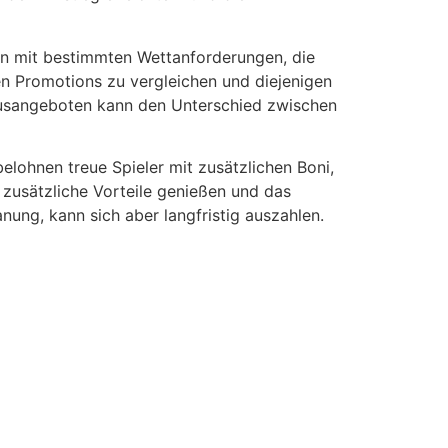
en mit bestimmten Wettanforderungen, die
en Promotions zu vergleichen und diejenigen
nusangeboten kann den Unterschied zwischen
lohnen treue Spieler mit zusätzlichen Boni,
usätzliche Vorteile genießen und das
ung, kann sich aber langfristig auszahlen.