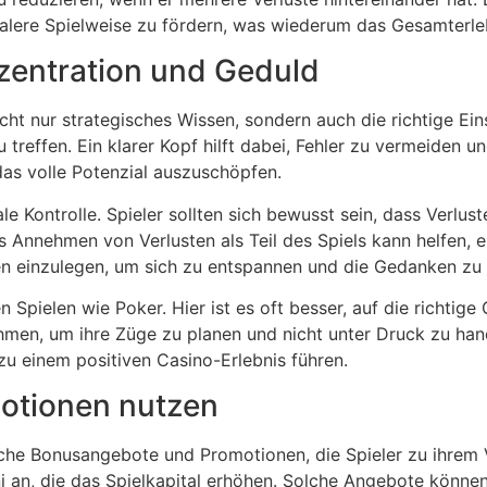
alere Spielweise zu fördern, was wiederum das Gesamterleb
nzentration und Geduld
icht nur strategisches Wissen, sondern auch die richtige Ei
 treffen. Ein klarer Kopf hilft dabei, Fehler zu vermeiden
as volle Potenzial auszuschöpfen.
le Kontrolle. Spieler sollten sich bewusst sein, dass Verlu
s Annehmen von Verlusten als Teil des Spiels kann helfen, 
sen einzulegen, um sich zu entspannen und die Gedanken zu 
 Spielen wie Poker. Hier ist es oft besser, auf die richtige
 nehmen, um ihre Züge zu planen und nicht unter Druck zu h
u einem positiven Casino-Erlebnis führen.
otionen nutzen
iche Bonusangebote und Promotionen, die Spieler zu ihrem V
 an, die das Spielkapital erhöhen. Solche Angebote können 