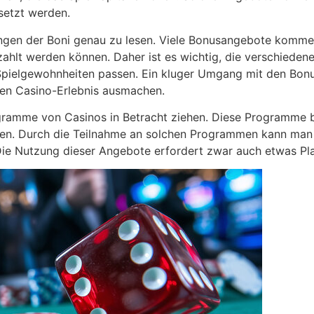
setzt werden.
gungen der Boni genau zu lesen. Viele Bonusangebote komm
ahlt werden können. Daher ist es wichtig, die verschieden
Spielgewohnheiten passen. Ein kluger Umgang mit den Bo
en Casino-Erlebnis ausmachen.
gramme von Casinos in Betracht ziehen. Diese Programme be
en. Durch die Teilnahme an solchen Programmen kann man z
ie Nutzung dieser Angebote erfordert zwar auch etwas Plan