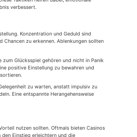
nis verbessert.
nstellung. Konzentration und Geduld sind
 und Chancen zu erkennen. Ablenkungen sollten
ste zum Glücksspiel gehören und nicht in Panik
eine positive Einstellung zu bewahren und
sortieren.
 Gelegenheit zu warten, anstatt impulsiv zu
andeln. Eine entspannte Herangehensweise
orteil nutzen sollten. Oftmals bieten Casinos
den Einstieg erleichtern und die