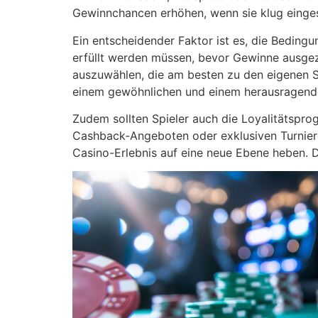
Gewinnchancen erhöhen, wenn sie klug einge
Ein entscheidender Faktor ist es, die Bedin
erfüllt werden müssen, bevor Gewinne ausgez
auszuwählen, die am besten zu den eigenen 
einem gewöhnlichen und einem herausragend
Zudem sollten Spieler auch die Loyalitätspro
Cashback-Angeboten oder exklusiven Turnier
Casino-Erlebnis auf eine neue Ebene heben. D