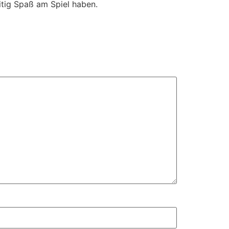
itig Spaß am Spiel haben.