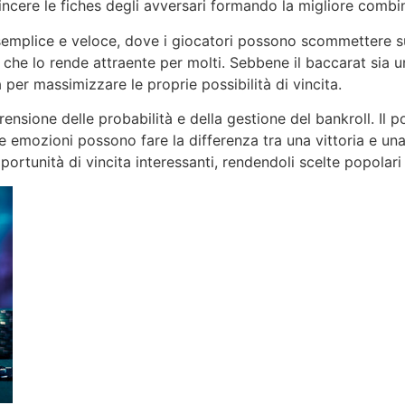
 vincere le fiches degli avversari formando la migliore combi
e semplice e veloce, dove i giocatori possono scommettere su 
il che lo rende attraente per molti. Sebbene il baccarat sia 
per massimizzare le proprie possibilità di vincita.
sione delle probabilità e della gestione del bankroll. Il pok
lle emozioni possono fare la differenza tra una vittoria e una
rtunità di vincita interessanti, rendendoli scelte popolari 