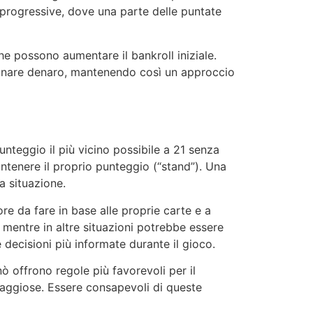
t progressive, dove una parte delle puntate
che possono aumentare il bankroll iniziale.
gnare denaro, mantenendo così un approccio
unteggio il più vicino possibile a 21 senza
mantenere il proprio punteggio (“stand”). Una
a situazione.
ore da fare in base alle proprie carte e a
mentre in altre situazioni potrebbe essere
 decisioni più informate durante il gioco.
ò offrono regole più favorevoli per il
taggiose. Essere consapevoli di queste