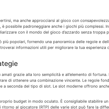
vertirsi, ma anche approcciarsi al gioco con consapevolez
ne, è possibile padroneggiare anche i giochi più complessi. I
iarizzare con il mondo del gioco d’azzardo senza troppa p
nò più popolari, fornendo una panoramica delle regole e del
 troverai informazioni utili per migliorare la tua esperienza
ategie
 amati grazie alla loro semplicità e all’elemento di fortuna.
erare di ottenere una combinazione vincente. Le regole fond
e a seconda del tipo di slot. Le slot moderne offrono anche f
 proprio budget in modo oculato. È consigliabile stabilire un 
di ritorno al giocatore (RTP) delle varie slot può fare la dif