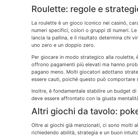
Roulette: regole e strategi
La roulette è un gioco iconico nei casinò, car
numeri specifici, colori o gruppi di numeri. L
lancia la pallina, e il risultato determina chi 
uno zero e un doppio zero.
Per giocare in modo strategico alla roulette
offrono pagamenti più elevati ma hanno prob
pagano meno. Molti giocatori adottano strat
essere cauti, poiché questo può comportare ri
Inoltre, è fondamentale stabilire un budget di
deve essere affrontato con la giusta mentalità
Altri giochi da tavolo: pok
Oltre ai giochi già menzionati, ci sono molti a
richiedendo abilità, strategia e un buon intui