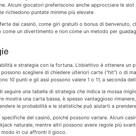
ine. Alcuni giocatori preferiscono anche approcciare le slo
te richiedono puntate minime più elevate.
fferte dai casinò, come giri gratuiti o bonus di benvenuto, 
sto come un divertimento e non come un metodo per guada
gie
ilità e strategia con la fortuna. L’obiettivo è ottenere un p
 possono scegliere di chiedere ulteriori carte (“hit”) o di 
ono 10 punti e gli assi possono valere 1 o 11, a seconda dell
i seguire una tabella di strategia che indica la mossa migli
re mostra una carta bassa, è spesso vantaggioso rimanere, 
dere le probabilità e le statistiche può aiutarti a prendere
e specifiche del casinò, poiché possono variare. Alcuni casin
kjack naturale, mentre altri possono avere regole più svan
 modo in cui affronti il gioco.