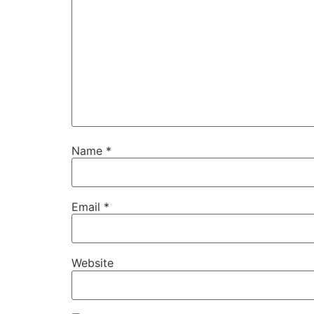
Name
*
Email
*
Website