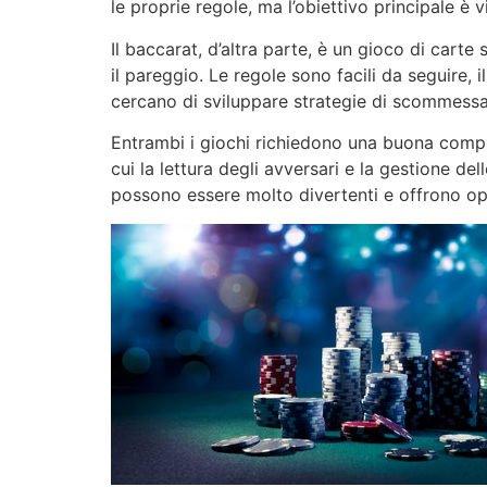
le proprie regole, ma l’obiettivo principale è
Il baccarat, d’altra parte, è un gioco di cart
il pareggio. Le regole sono facili da seguire, 
cercano di sviluppare strategie di scommessa 
Entrambi i giochi richiedono una buona compren
cui la lettura degli avversari e la gestione de
possono essere molto divertenti e offrono oppo