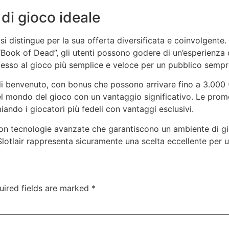
 di gioco ideale
si distingue per la sua offerta diversificata e coinvolgente.
Book of Dead”, gli utenti possono godere di un’esperienza 
cesso al gioco più semplice e veloce per un pubblico sempr
 di benvenuto, con bonus che possono arrivare fino a 3.000 €
 nel mondo del gioco con un vantaggio significativo. Le pro
iando i giocatori più fedeli con vantaggi esclusivi.
ir, con tecnologie avanzate che garantiscono un ambiente di 
i, Slotlair rappresenta sicuramente una scelta eccellente per 
uired fields are marked
*