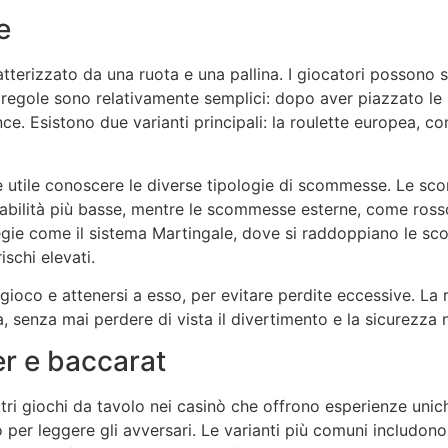
e
atterizzato da una ruota e una pallina. I giocatori possono 
e regole sono relativamente semplici: dopo aver piazzato le 
vince. Esistono due varianti principali: la roulette europea, 
, è utile conoscere le diverse tipologie di scommesse. Le s
abilità più basse, mentre le scommesse esterne, come ross
egie come il sistema Martingale, dove si raddoppiano le s
schi elevati.
 gioco e attenersi a esso, per evitare perdite eccessive. La
, senza mai perdere di vista il divertimento e la sicurezza 
er e baccarat
ltri giochi da tavolo nei casinò che offrono esperienze unich
to per leggere gli avversari. Le varianti più comuni includon