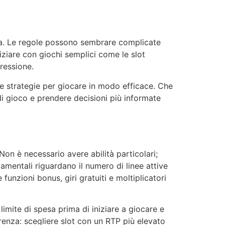
za. Le regole possono sembrare complicate
niziare con giochi semplici come le slot
ressione.
le strategie per giocare in modo efficace. Che
 di gioco e prendere decisioni più informate
 Non è necessario avere abilità particolari;
amentali riguardano il numero di linee attive
unzioni bonus, giri gratuiti e moltiplicatori
limite di spesa prima di iniziare a giocare e
ferenza: scegliere slot con un RTP più elevato