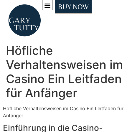
BUY NOW
Höfliche
Verhaltensweisen im
Casino Ein Leitfaden
für Anfänger
Höfliche Verhaltensweisen im Casino Ein Leitfaden für
Anfänger
Einführung in die Casino-