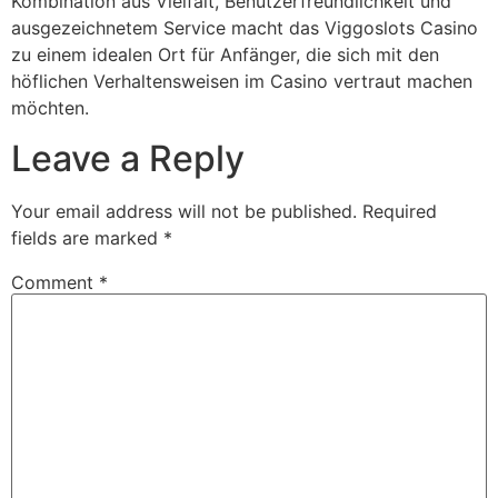
Kombination aus Vielfalt, Benutzerfreundlichkeit und
ausgezeichnetem Service macht das Viggoslots Casino
zu einem idealen Ort für Anfänger, die sich mit den
höflichen Verhaltensweisen im Casino vertraut machen
möchten.
Leave a Reply
Your email address will not be published.
Required
fields are marked
*
Comment
*