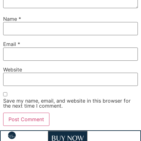
Name
*
Email
*
Website
Save my name, email, and website in this browser for
the next time I comment.
BUY NOW