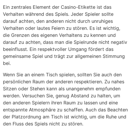
Ein zentrales Element der Casino-Etikette ist das
Verhalten während des Spiels. Jeder Spieler sollte
darauf achten, den anderen nicht durch unruhiges
Verhalten oder lautes Feiern zu stören. Es ist wichtig,
die Grenzen des eigenen Verhaltens zu kennen und
darauf zu achten, dass man die Spielrunde nicht negativ
beeinflusst. Ein respektvoller Umgang fördert das
gemeinsame Spiel und trägt zur allgemeinen Stimmung
bei.
Wenn Sie an einem Tisch spielen, sollten Sie auch den
persönlichen Raum der anderen respektieren. Zu nahes
Sitzen oder Stehen kann als unangenehm empfunden
werden. Versuchen Sie, genug Abstand zu halten, um
den anderen Spielern ihren Raum zu lassen und eine
entspannte Atmosphäre zu schaffen. Auch das Beachten
der Platzordnung am Tisch ist wichtig, um die Ruhe und
den Fluss des Spiels nicht zu stören.