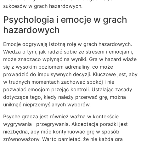
sukcesów w grach hazardowych.
Psychologia i emocje w grach
hazardowych
Emocje odgrywają istotną rolę w grach hazardowych.
Wiedza o tym, jak radzić sobie ze stresem i emocjami,
może znacząco wpłynąć na wyniki. Gra w hazard wiąże
się z wysokim poziomem adrenaliny, co może
prowadzić do impulsywnych decyzji. Kluczowe jest, aby
w trudnych momentach zachować spokój i nie
pozwalać emocjom przejąć kontroli. Ustalając zasady
dotyczące tego, kiedy należy przerwać grę, można
uniknąć nieprzemyślanych wyborów.
Psyche gracza jest również ważna w kontekście
wygrywania i przegrywania. Akceptacja porażki jest
niezbędna, aby móc kontynuować grę w sposób
zrównoważony. Warto pamiętać, że nie każda gra