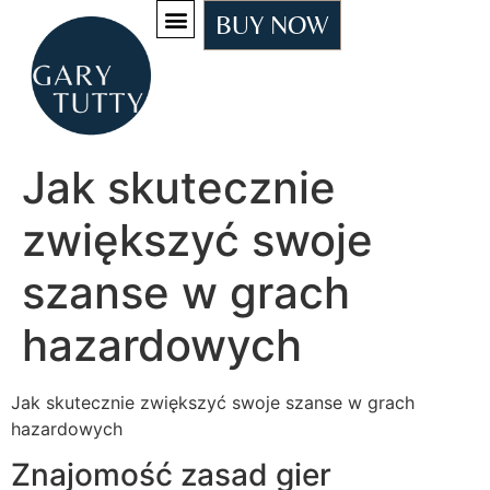
BUY NOW
Jak skutecznie
zwiększyć swoje
szanse w grach
hazardowych
Jak skutecznie zwiększyć swoje szanse w grach
hazardowych
Znajomość zasad gier