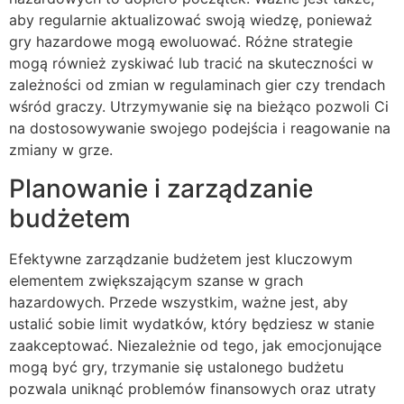
aby regularnie aktualizować swoją wiedzę, ponieważ
gry hazardowe mogą ewoluować. Różne strategie
mogą również zyskiwać lub tracić na skuteczności w
zależności od zmian w regulaminach gier czy trendach
wśród graczy. Utrzymywanie się na bieżąco pozwoli Ci
na dostosowywanie swojego podejścia i reagowanie na
zmiany w grze.
Planowanie i zarządzanie
budżetem
Efektywne zarządzanie budżetem jest kluczowym
elementem zwiększającym szanse w grach
hazardowych. Przede wszystkim, ważne jest, aby
ustalić sobie limit wydatków, który będziesz w stanie
zaakceptować. Niezależnie od tego, jak emocjonujące
mogą być gry, trzymanie się ustalonego budżetu
pozwala uniknąć problemów finansowych oraz utraty