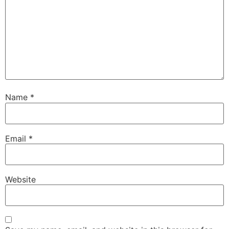
Name
*
Email
*
Website