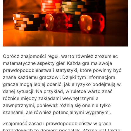
Oprócz znajomości reguł, warto również zrozumieć
matematyczne aspekty gier. Każda gra ma swoje
prawdopodobieństwa i statystyki, które powinny być
znane każdemu graczowi. Dzięki tym informacjom
gracze mogą lepiej ocenić, jakie ryzyko podejmują w
danej sytuacji. Na przykład, w ruletce warto znać
różnice między zakładami wewnętrznymi a
zewnętrznymi, ponieważ różnią się one nie tylko
szansami, ale również potencjalnymi wygranymi.
Znajomość zasad i prawdopodobieństw w grach
hazardowych to dopiero początek. Ważne jest także,