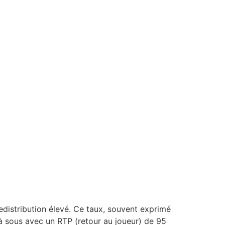
edistribution élevé. Ce taux, souvent exprimé
à sous avec un RTP (retour au joueur) de 95