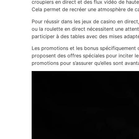
croupiers en direct et des flux vidéo de haute
Cela permet de recréer une atmosphère de ca
Pour réussir dans les jeux de casino en direct,
ou la roulette en direct nécessitent une attent
participer à des tables avec des mises adapté
Les promotions et les bonus spécifiquement of
proposent des offres spéciales pour inciter le
promotions pour s’assurer qu’elles sont avant