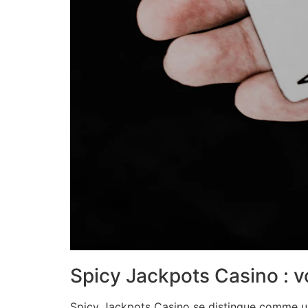
Spicy Jackpots Casino : v
Spicy Jackpots Casino se distingue comme une