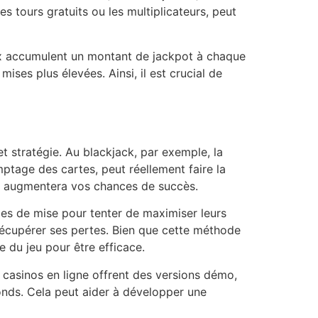
tours gratuits ou les multiplicateurs, peut
ux accumulent un montant de jackpot à chaque
ses plus élevées. Ainsi, il est crucial de
t stratégie. Au blackjack, par exemple, la
ptage des cartes, peut réellement faire la
es augmentera vos chances de succès.
èmes de mise pour tenter de maximiser leurs
récupérer ses pertes. Bien que cette méthode
 du jeu pour être efficace.
x casinos en ligne offrent des versions démo,
fonds. Cela peut aider à développer une