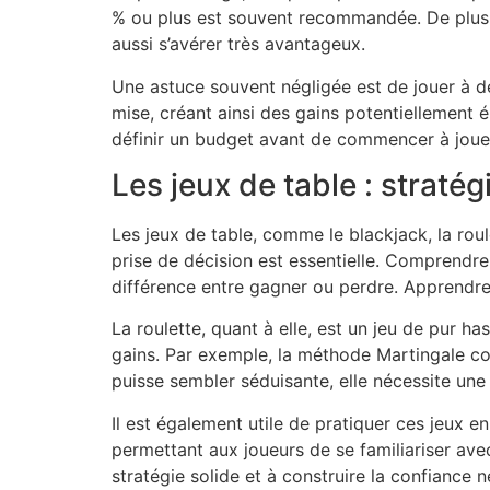
% ou plus est souvent recommandée. De plus, 
aussi s’avérer très avantageux.
Une astuce souvent négligée est de jouer à 
mise, créant ainsi des gains potentiellement 
définir un budget avant de commencer à jouer 
Les jeux de table : stratégi
Les jeux de table, comme le blackjack, la roul
prise de décision est essentielle. Comprendre
différence entre gagner ou perdre. Apprendre
La roulette, quant à elle, est un jeu de pur h
gains. Par exemple, la méthode Martingale co
puisse sembler séduisante, elle nécessite une
Il est également utile de pratiquer ces jeux 
permettant aux joueurs de se familiariser ave
stratégie solide et à construire la confiance n