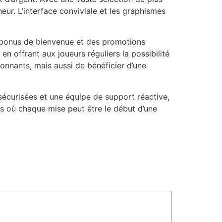
eur. L’interface conviviale et les graphismes
 bonus de bienvenue et des promotions
offrant aux joueurs réguliers la possibilité
onnants, mais aussi de bénéficier d’une
 sécurisées et une équipe de support réactive,
rs où chaque mise peut être le début d’une