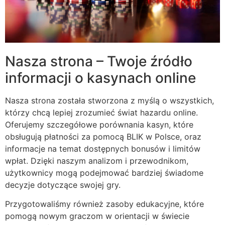
Nasza strona – Twoje źródło
informacji o kasynach online
Nasza strona została stworzona z myślą o wszystkich,
którzy chcą lepiej zrozumieć świat hazardu online.
Oferujemy szczegółowe porównania kasyn, które
obsługują płatności za pomocą BLIK w Polsce, oraz
informacje na temat dostępnych bonusów i limitów
wpłat. Dzięki naszym analizom i przewodnikom,
użytkownicy mogą podejmować bardziej świadome
decyzje dotyczące swojej gry.
Przygotowaliśmy również zasoby edukacyjne, które
pomogą nowym graczom w orientacji w świecie