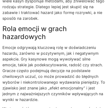
wiele kasyn dysponuje metodami, aby zniwelować tego
rodzaju strategie. Dlatego lepiej jest skupić się na
zabawie i traktować hazard jako formę rozrywki, a nie
sposób na zarobek.
Rola emocji w grach
hazardowych
Emocje odgrywają kluczową rolę w doświadczeniu
hazardu, zarówno w pozytywnym, jak i negatywnym
aspekcie. Gry kasynowe mogą wywoływać silne
emocje, takie jak podekscytowanie, radość czy strach.
Gracze często podejmują decyzje na podstawie
chwilowych uczuć, co może prowadzić do błędnych
wyborów i niekontrolowanego wydawania pieniędzy. To
zjawisko jest znane jako „efekt emocjonalny” i jest
jednym z najważniejszych czynników wpływających na
wyniki w hazardzie.