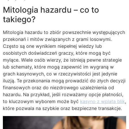
Mitologia hazardu – co to
takiego?
Mitologia hazardu to zbiór powszechnie występujących
przekonań i mitów związanych z grami losowymi.
Często są one wynikiem niepełnej wiedzy lub
osobistych doświadczeń graczy, które mogą być
mylące. Wiele osób wierzy, że istnieją pewne strategie
lub schematy, które mogą zapewnić im wygraną w
grach kasynowych, co w rzeczywistości jest jedynie
iluzją. Te przekonania mogą prowadzić do złych decyzji
finansowych oraz do niezdrowego uzależnienia od
hazardu. Na przykład, jeśli rozważamy opcje płatności,
to kluczowym wyborem może być
kasyno z wplata blik
,
które pozwala na szybkie oraz bezpieczne transakcje.