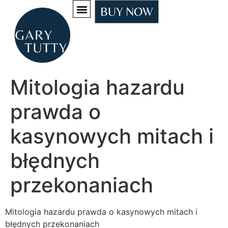
BUY NOW
Mitologia hazardu
prawda o
kasynowych mitach i
błędnych
przekonaniach
Mitologia hazardu prawda o kasynowych mitach i
błędnych przekonaniach