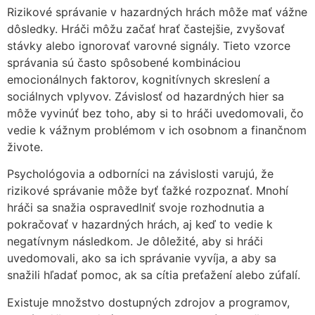
Rizikové správanie v hazardných hrách môže mať vážne
dôsledky. Hráči môžu začať hrať častejšie, zvyšovať
stávky alebo ignorovať varovné signály. Tieto vzorce
správania sú často spôsobené kombináciou
emocionálnych faktorov, kognitívnych skreslení a
sociálnych vplyvov. Závislosť od hazardných hier sa
môže vyvinúť bez toho, aby si to hráči uvedomovali, čo
vedie k vážnym problémom v ich osobnom a finančnom
živote.
Psychológovia a odborníci na závislosti varujú, že
rizikové správanie môže byť ťažké rozpoznať. Mnohí
hráči sa snažia ospravedlniť svoje rozhodnutia a
pokračovať v hazardných hrách, aj keď to vedie k
negatívnym následkom. Je dôležité, aby si hráči
uvedomovali, ako sa ich správanie vyvíja, a aby sa
snažili hľadať pomoc, ak sa cítia preťažení alebo zúfalí.
Existuje množstvo dostupných zdrojov a programov,