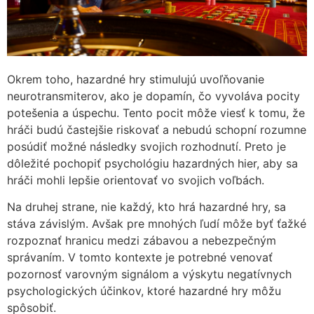
Okrem toho, hazardné hry stimulujú uvoľňovanie
neurotransmiterov, ako je dopamín, čo vyvoláva pocity
potešenia a úspechu. Tento pocit môže viesť k tomu, že
hráči budú častejšie riskovať a nebudú schopní rozumne
posúdiť možné následky svojich rozhodnutí. Preto je
dôležité pochopiť psychológiu hazardných hier, aby sa
hráči mohli lepšie orientovať vo svojich voľbách.
Na druhej strane, nie každý, kto hrá hazardné hry, sa
stáva závislým. Avšak pre mnohých ľudí môže byť ťažké
rozpoznať hranicu medzi zábavou a nebezpečným
správaním. V tomto kontexte je potrebné venovať
pozornosť varovným signálom a výskytu negatívnych
psychologických účinkov, ktoré hazardné hry môžu
spôsobiť.