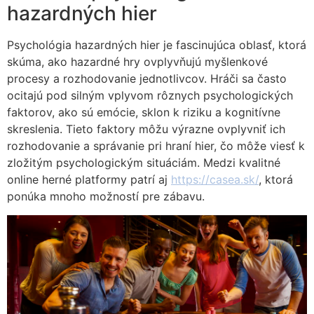
hazardných hier
Psychológia hazardných hier je fascinujúca oblasť, ktorá
skúma, ako hazardné hry ovplyvňujú myšlenkové
procesy a rozhodovanie jednotlivcov. Hráči sa často
ocitajú pod silným vplyvom rôznych psychologických
faktorov, ako sú emócie, sklon k riziku a kognitívne
skreslenia. Tieto faktory môžu výrazne ovplyvniť ich
rozhodovanie a správanie pri hraní hier, čo môže viesť k
zložitým psychologickým situáciám. Medzi kvalitné
online herné platformy patrí aj
https://casea.sk/
, ktorá
ponúka mnoho možností pre zábavu.