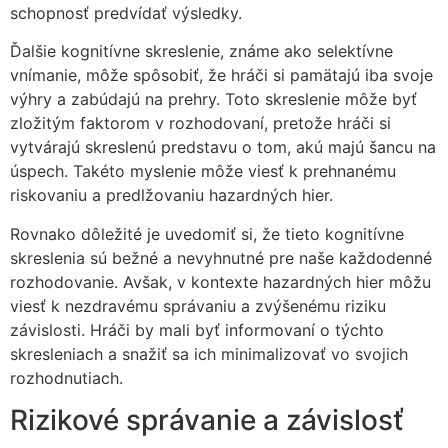
schopnosť predvídať výsledky.
Ďalšie kognitívne skreslenie, známe ako selektívne
vnímanie, môže spôsobiť, že hráči si pamätajú iba svoje
výhry a zabúdajú na prehry. Toto skreslenie môže byť
zložitým faktorom v rozhodovaní, pretože hráči si
vytvárajú skreslenú predstavu o tom, akú majú šancu na
úspech. Takéto myslenie môže viesť k prehnanému
riskovaniu a predlžovaniu hazardných hier.
Rovnako dôležité je uvedomiť si, že tieto kognitívne
skreslenia sú bežné a nevyhnutné pre naše každodenné
rozhodovanie. Avšak, v kontexte hazardných hier môžu
viesť k nezdravému správaniu a zvýšenému riziku
závislosti. Hráči by mali byť informovaní o týchto
skresleniach a snažiť sa ich minimalizovať vo svojich
rozhodnutiach.
Rizikové správanie a závislosť