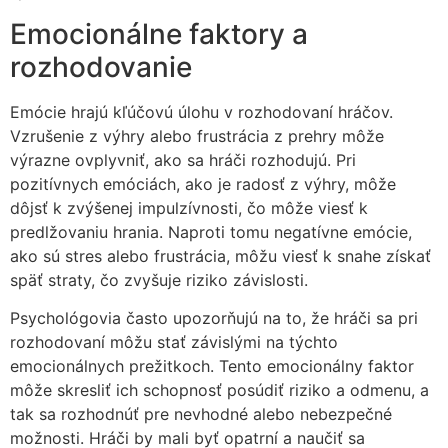
Emocionálne faktory a
rozhodovanie
Emócie hrajú kľúčovú úlohu v rozhodovaní hráčov.
Vzrušenie z výhry alebo frustrácia z prehry môže
výrazne ovplyvniť, ako sa hráči rozhodujú. Pri
pozitívnych emóciách, ako je radosť z výhry, môže
dôjsť k zvýšenej impulzívnosti, čo môže viesť k
predlžovaniu hrania. Naproti tomu negatívne emócie,
ako sú stres alebo frustrácia, môžu viesť k snahe získať
späť straty, čo zvyšuje riziko závislosti.
Psychológovia často upozorňujú na to, že hráči sa pri
rozhodovaní môžu stať závislými na týchto
emocionálnych prežitkoch. Tento emocionálny faktor
môže skresliť ich schopnosť posúdiť riziko a odmenu, a
tak sa rozhodnúť pre nevhodné alebo nebezpečné
možnosti. Hráči by mali byť opatrní a naučiť sa