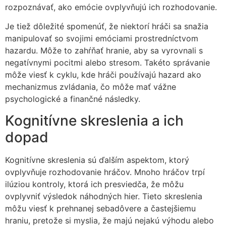
rozpoznávať, ako emócie ovplyvňujú ich rozhodovanie.
Je tiež dôležité spomenúť, že niektorí hráči sa snažia
manipulovať so svojimi emóciami prostredníctvom
hazardu. Môže to zahŕňať hranie, aby sa vyrovnali s
negatívnymi pocitmi alebo stresom. Takéto správanie
môže viesť k cyklu, kde hráči používajú hazard ako
mechanizmus zvládania, čo môže mať vážne
psychologické a finančné následky.
Kognitívne skreslenia a ich
dopad
Kognitívne skreslenia sú ďalším aspektom, ktorý
ovplyvňuje rozhodovanie hráčov. Mnoho hráčov trpí
ilúziou kontroly, ktorá ich presviedča, že môžu
ovplyvniť výsledok náhodných hier. Tieto skreslenia
môžu viesť k prehnanej sebadôvere a častejšiemu
hraniu, pretože si myslia, že majú nejakú výhodu alebo