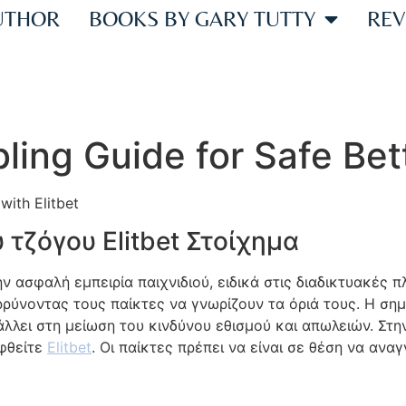
UTHOR
BOOKS BY GARY TUTTY
REV
ing Guide for Safe Bett
with Elitbet
τζόγου Elitbet Στοίχημα
ν ασφαλή εμπειρία παιχνιδιού, ειδικά στις διαδικτυακές 
ρρύνοντας τους παίκτες να γνωρίζουν τα όριά τους. Η σημ
βάλλει στη μείωση του κινδύνου εθισμού και απωλειών. Στ
εφθείτε
Elitbet
. Οι παίκτες πρέπει να είναι σε θέση να ανα