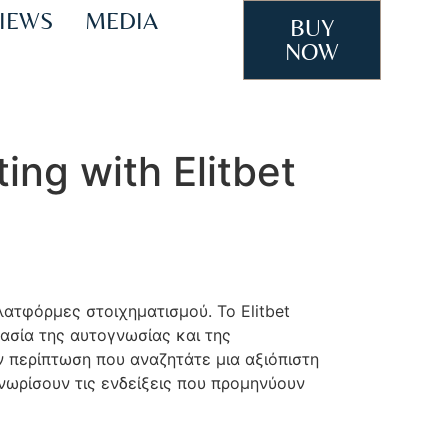
IEWS
MEDIA
BUY
NOW
ing with Elitbet
πλατφόρμες στοιχηματισμού. Το Elitbet
ασία της αυτογνωσίας και της
ην περίπτωση που αναζητάτε μια αξιόπιστη
γνωρίσουν τις ενδείξεις που προμηνύουν