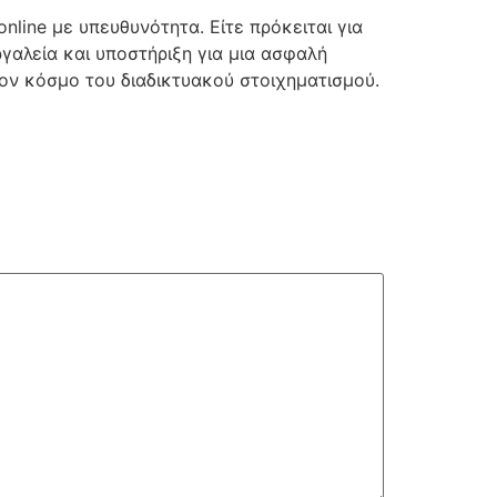
online με υπευθυνότητα. Είτε πρόκειται για
γαλεία και υποστήριξη για μια ασφαλή
τον κόσμο του διαδικτυακού στοιχηματισμού.