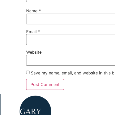
Name
*
Email
*
Website
Save my name, email, and website in this b