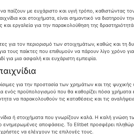
να παίζουν με ευχάριστο και υγιή τρόπο, καθιστώντας το
ιχνίδια και στοιχήματα, είναι σημαντικό να διατηρούν τη
ές και εργαλεία για την παρακολούθηση της δραστηριότητ
τες για τον περιορισμό των στοιχημάτων, καθώς και τη 
 για τους παίκτες που επιθυμούν να πάρουν λίγο χρόνο γι
δί για μια ασφαλή και ευχάριστη εμπειρία.
παιχνίδια
κρίσιμες για την προστασία των χρημάτων και της ψυχικής
ία ενός προϋπολογισμού που θα καθορίζει πόσα χρήματα ε
τότητα να παρακολουθούν τις καταθέσεις και τις αναλήψει
ιχνίδια ή στοιχήματα που γνωρίζουν καλά. Η καλή γνώση 
πιο ενημερωμένες αποφάσεις. Το Elitbet προσφέρει πληθώ
χρήστες να ελέγχουν τις επιλογές τους.