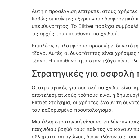
Αυτή η προσέγγιση επιτρέπει στους χρήστες 
Καθώς οι παίκτες εξερευνούν διαφορετικά πα
υπευθυνότητας. Το Elitbet παρέχει συμβουλ
τις αρχές του υπεύθυνου παιχνιδιού.
Επιπλέον, η πλατφόρμα προσφέρει δυνατότη
τζόγο. Αυτές οι δυνατότητες είναι χρήσιμες
τζόγο. Η υπευθυνότητα στον τζόγο είναι κλει
Στρατηγικές για ασφαλή 
Οι στρατηγικές για ασφαλή παιχνίδια είναι 
αποτελεσματικούς τρόπους είναι η δημιουργ
Elitbet Στοίχημα, οι χρήστες έχουν τη δυνα
τον καθορισμένο προϋπολογισμό.
Μια άλλη στρατηγική είναι να επιλέγουν πα
παιχνιδιού βοηθά τους παίκτες να κάνουν 
αθλήματα και αγώνες, διευκολύνοντας τους 