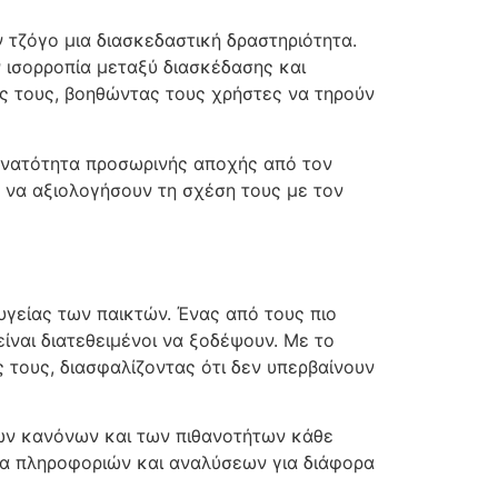
ν τζόγο μια διασκεδαστική δραστηριότητα.
ν ισορροπία μεταξύ διασκέδασης και
άς τους, βοηθώντας τους χρήστες να τηρούν
δυνατότητα προσωρινής αποχής από τον
α να αξιολογήσουν τη σχέση τους με τον
 υγείας των παικτών. Ένας από τους πιο
ίναι διατεθειμένοι να ξοδέψουν. Με το
ς τους, διασφαλίζοντας ότι δεν υπερβαίνουν
των κανόνων και των πιθανοτήτων κάθε
ρα πληροφοριών και αναλύσεων για διάφορα