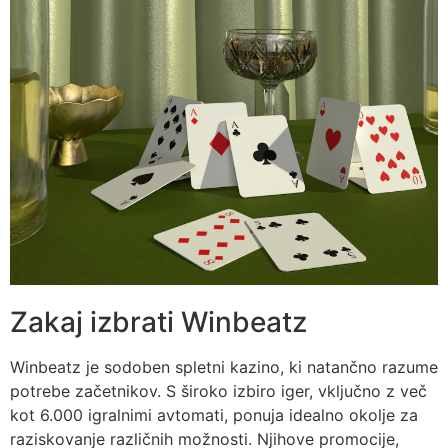
Zakaj izbrati Winbeatz
Winbeatz je sodoben spletni kazino, ki natančno razume
potrebe začetnikov. S široko izbiro iger, vključno z več
kot 6.000 igralnimi avtomati, ponuja idealno okolje za
raziskovanje različnih možnosti. Njihove promocije,