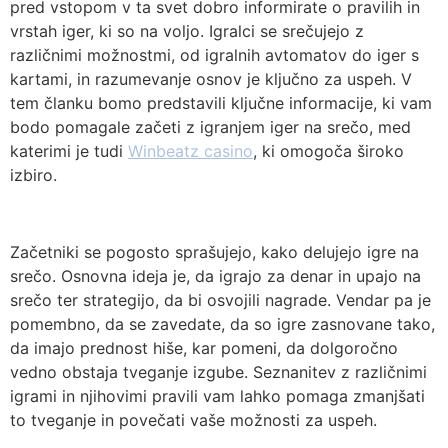
pred vstopom v ta svet dobro informirate o pravilih in
vrstah iger, ki so na voljo. Igralci se srečujejo z
različnimi možnostmi, od igralnih avtomatov do iger s
kartami, in razumevanje osnov je ključno za uspeh. V
tem članku bomo predstavili ključne informacije, ki vam
bodo pomagale začeti z igranjem iger na srečo, med
katerimi je tudi
Winbeatz casino
, ki omogoča široko
izbiro.
Začetniki se pogosto sprašujejo, kako delujejo igre na
srečo. Osnovna ideja je, da igrajo za denar in upajo na
srečo ter strategijo, da bi osvojili nagrade. Vendar pa je
pomembno, da se zavedate, da so igre zasnovane tako,
da imajo prednost hiše, kar pomeni, da dolgoročno
vedno obstaja tveganje izgube. Seznanitev z različnimi
igrami in njihovimi pravili vam lahko pomaga zmanjšati
to tveganje in povečati vaše možnosti za uspeh.