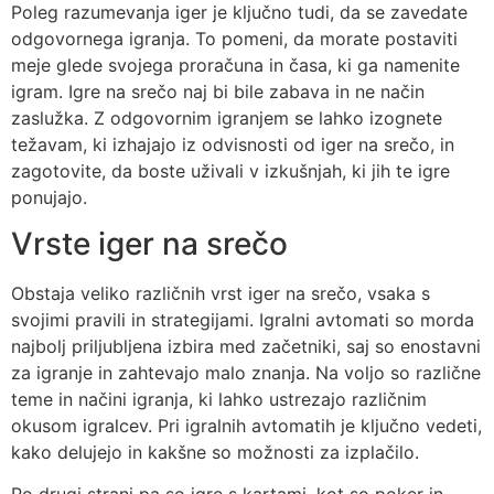
Poleg razumevanja iger je ključno tudi, da se zavedate
odgovornega igranja. To pomeni, da morate postaviti
meje glede svojega proračuna in časa, ki ga namenite
igram. Igre na srečo naj bi bile zabava in ne način
zaslužka. Z odgovornim igranjem se lahko izognete
težavam, ki izhajajo iz odvisnosti od iger na srečo, in
zagotovite, da boste uživali v izkušnjah, ki jih te igre
ponujajo.
Vrste iger na srečo
Obstaja veliko različnih vrst iger na srečo, vsaka s
svojimi pravili in strategijami. Igralni avtomati so morda
najbolj priljubljena izbira med začetniki, saj so enostavni
za igranje in zahtevajo malo znanja. Na voljo so različne
teme in načini igranja, ki lahko ustrezajo različnim
okusom igralcev. Pri igralnih avtomatih je ključno vedeti,
kako delujejo in kakšne so možnosti za izplačilo.