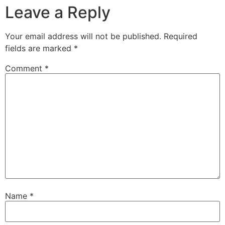
Leave a Reply
Your email address will not be published.
Required
fields are marked
*
Comment
*
Name
*