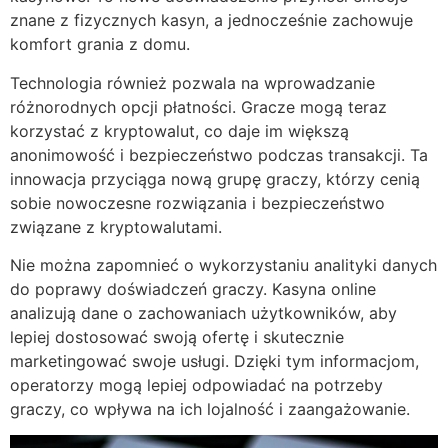
znane z fizycznych kasyn, a jednocześnie zachowuje
komfort grania z domu.
Technologia również pozwala na wprowadzanie
różnorodnych opcji płatności. Gracze mogą teraz
korzystać z kryptowalut, co daje im większą
anonimowość i bezpieczeństwo podczas transakcji. Ta
innowacja przyciąga nową grupę graczy, którzy cenią
sobie nowoczesne rozwiązania i bezpieczeństwo
związane z kryptowalutami.
Nie można zapomnieć o wykorzystaniu analityki danych
do poprawy doświadczeń graczy. Kasyna online
analizują dane o zachowaniach użytkowników, aby
lepiej dostosować swoją ofertę i skutecznie
marketingować swoje usługi. Dzięki tym informacjom,
operatorzy mogą lepiej odpowiadać na potrzeby
graczy, co wpływa na ich lojalność i zaangażowanie.