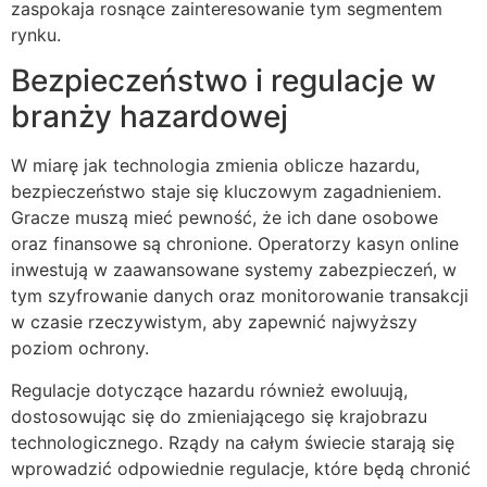
zaspokaja rosnące zainteresowanie tym segmentem
rynku.
Bezpieczeństwo i regulacje w
branży hazardowej
W miarę jak technologia zmienia oblicze hazardu,
bezpieczeństwo staje się kluczowym zagadnieniem.
Gracze muszą mieć pewność, że ich dane osobowe
oraz finansowe są chronione. Operatorzy kasyn online
inwestują w zaawansowane systemy zabezpieczeń, w
tym szyfrowanie danych oraz monitorowanie transakcji
w czasie rzeczywistym, aby zapewnić najwyższy
poziom ochrony.
Regulacje dotyczące hazardu również ewoluują,
dostosowując się do zmieniającego się krajobrazu
technologicznego. Rządy na całym świecie starają się
wprowadzić odpowiednie regulacje, które będą chronić