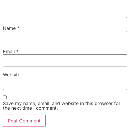
Name
*
Email
*
Website
Save my name, email, and website in this browser for
the next time I comment.