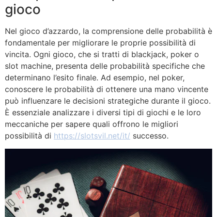
gioco
Nel gioco d’azzardo, la comprensione delle probabilità è
fondamentale per migliorare le proprie possibilità di
vincita. Ogni gioco, che si tratti di blackjack, poker o
slot machine, presenta delle probabilità specifiche che
determinano l’esito finale. Ad esempio, nel poker,
conoscere le probabilità di ottenere una mano vincente
può influenzare le decisioni strategiche durante il gioco.
È essenziale analizzare i diversi tipi di giochi e le loro
meccaniche per sapere quali offrono le migliori
possibilità di
https://slotsvil.net/it/
successo.