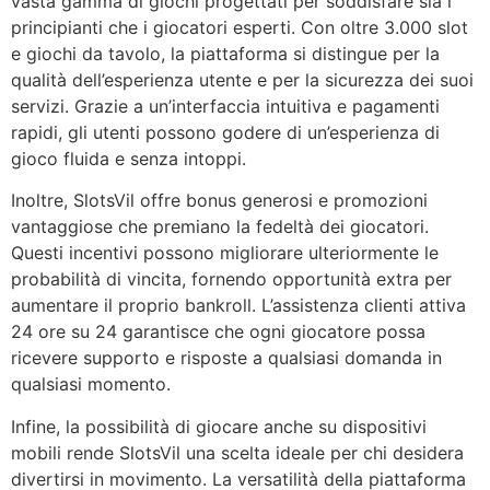
vasta gamma di giochi progettati per soddisfare sia i
principianti che i giocatori esperti. Con oltre 3.000 slot
e giochi da tavolo, la piattaforma si distingue per la
qualità dell’esperienza utente e per la sicurezza dei suoi
servizi. Grazie a un’interfaccia intuitiva e pagamenti
rapidi, gli utenti possono godere di un’esperienza di
gioco fluida e senza intoppi.
Inoltre, SlotsVil offre bonus generosi e promozioni
vantaggiose che premiano la fedeltà dei giocatori.
Questi incentivi possono migliorare ulteriormente le
probabilità di vincita, fornendo opportunità extra per
aumentare il proprio bankroll. L’assistenza clienti attiva
24 ore su 24 garantisce che ogni giocatore possa
ricevere supporto e risposte a qualsiasi domanda in
qualsiasi momento.
Infine, la possibilità di giocare anche su dispositivi
mobili rende SlotsVil una scelta ideale per chi desidera
divertirsi in movimento. La versatilità della piattaforma