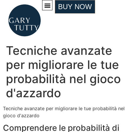
BUY NOW
MEET THE AUTHOR
BOOKS BY GARY TUTTY
Tecniche avanzate
per migliorare le tue
probabilità nel gioco
d'azzardo
Tecniche avanzate per migliorare le tue probabilità nel
gioco d'azzardo
Comprendere le probabilità di