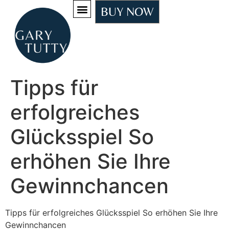
BUY NOW
MEET THE AUTHOR
BOOKS BY GARY TUTTY
Tipps für
erfolgreiches
Glücksspiel So
erhöhen Sie Ihre
Gewinnchancen
Tipps für erfolgreiches Glücksspiel So erhöhen Sie Ihre
Gewinnchancen