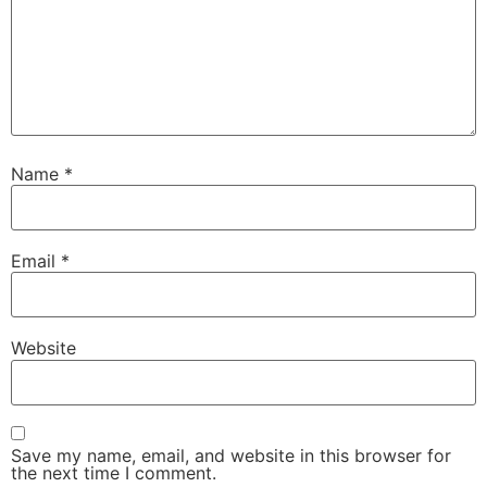
Name
*
Email
*
Website
Save my name, email, and website in this browser for
the next time I comment.