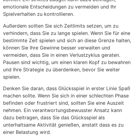
emotionale Entscheidungen zu vermeiden und Ihr
Spielverhalten zu kontrollieren.
Außerdem sollten Sie sich Zeitlimits setzen, um zu
verhindern, dass Sie zu lange spielen. Wenn Sie für eine
bestimmte Zeit spielen und sich an diese Grenze halten,
können Sie Ihre Gewinne besser verwalten und
vermeiden, dass Sie in einen Verlustzyklus geraten.
Pausen sind wichtig, um einen klaren Kopf zu bewahren
und Ihre Strategie zu überdenken, bevor Sie weiter
spielen.
Denken Sie daran, dass Glücksspiel in erster Linie Spaß
machen sollte. Wenn Sie sich in einer schlechten Phase
befinden oder frustriert sind, sollten Sie eine Auszeit
nehmen. Ein verantwortungsbewusster Ansatz kann
dazu beitragen, dass Sie das Glücksspiel als
unterhaltsame Aktivität genießen, anstatt dass es zu
einer Belastung wird.