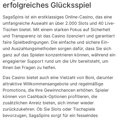
erfolgreiches Glücksspiel
SagaSpins ist ein erstklassiges Online-Casino, das eine
umfangreiche Auswahl an über 2.000 Slots und 40 Live-
Tischen bietet. Mit einem starken Fokus auf Sicherheit
und Transparenz ist das Casino lizenziert und garantiert
faire Spielbedingungen. Die einfache und sichere Ein-
und Auszahlungsmethoden sorgen dafür, dass Sie sich
ganz auf das Spielen konzentrieren können, während ein
engagierter Support rund um die Uhr bereitsteht, um
Ihnen bei Fragen zu helfen.
Das Casino bietet auch eine Vielzahl von Boni, darunter
attraktive Willkommensangebote und regelmäßige
Promotions, die Ihre Gewinnchancen erhöhen. Spieler
können von Cashback-Optionen profitieren, die
zusätzlichen Anreiz bieten, sich immer wieder
zurückzukehren. Ob Sie Slots oder Tischspiele
bevorzugen, SagaSpins sorgt für ein fesselndes