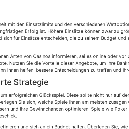
theit mit den Einsatzlimits und den verschiedenen Wettoptio
angfristigen Erfolg ist. Höhere Einsätze können zwar zu gr
ird sich für Einsätze entscheiden, die zu seinem Budget und 
denen Arten von Casinos informieren, sei es online oder vor
. Nutzen Sie die Vorteile dieser Angebote, um Ihre Bankro
nn Ihnen helfen, bessere Entscheidungen zu treffen und I
rte Strategie
zum erfolgreichen Glücksspiel. Diese sollte nicht nur auf de
berlegen Sie sich, welche Spiele Ihnen am meisten zusagen 
ssern und Ihre Gewinnchancen optimieren. Spiele wie Poker 
eschick.
efinieren und sich an ein Budget halten. Überlegen Sie, wie v