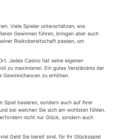
nen. Viele Spieler unterschätzen, wie
ößeren Gewinnen führen, bringen aber auch
seiner Risikobereitschaft passen, um
 Ort. Jedes Casino hat seine eigenen
ll zu maximieren. Ein gutes Verständnis der
hre Gewinnchancen zu erhöhen.
m Spiel basieren, sondern auch auf Ihrer
und bei welchen Sie sich am wohlsten fühlen.
erfordern nicht nur Glück, sondern auch
iel Geld Sie bereit sind, für Ihr Glücksspiel