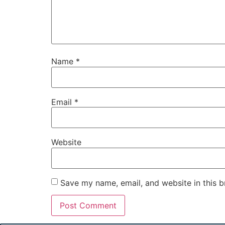
Name
*
Email
*
Website
Save my name, email, and website in this b