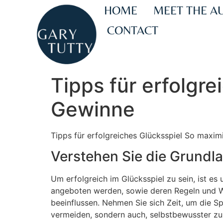
HOME
MEET THE A
CONTACT
Tipps für erfolgr
Gewinne
Tipps für erfolgreiches Glücksspiel So maxim
Verstehen Sie die Grundl
Um erfolgreich im Glücksspiel zu sein, ist es
angeboten werden, sowie deren Regeln und Wa
beeinflussen. Nehmen Sie sich Zeit, um die Spi
vermeiden, sondern auch, selbstbewusster zu s