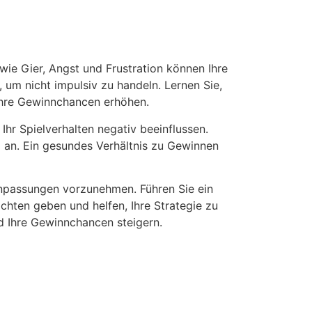
wie Gier, Angst und Frustration können Ihre
, um nicht impulsiv zu handeln. Lernen Sie,
 Ihre Gewinnchancen erhöhen.
hr Spielverhalten negativ beeinflussen.
nd an. Ein gesundes Verhältnis zu Gewinnen
 Anpassungen vorzunehmen. Führen Sie ein
ichten geben und helfen, Ihre Strategie zu
nd Ihre Gewinnchancen steigern.