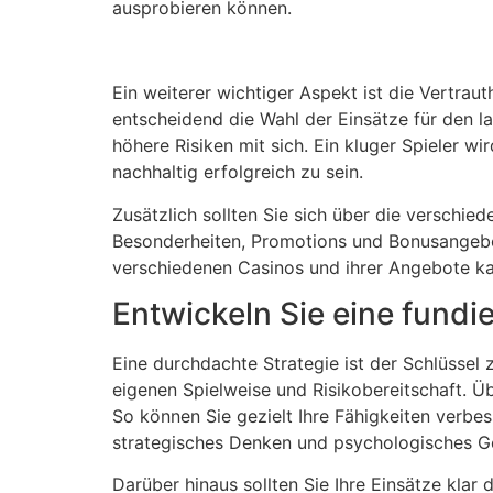
ausprobieren können.
Ein weiterer wichtiger Aspekt ist die Vertrau
entscheidend die Wahl der Einsätze für den l
höhere Risiken mit sich. Ein kluger Spieler w
nachhaltig erfolgreich zu sein.
Zusätzlich sollten Sie sich über die verschie
Besonderheiten, Promotions und Bonusangebote
verschiedenen Casinos und ihrer Angebote ka
Entwickeln Sie eine fundie
Eine durchdachte Strategie ist der Schlüssel 
eigenen Spielweise und Risikobereitschaft. Ü
So können Sie gezielt Ihre Fähigkeiten verbe
strategisches Denken und psychologisches G
Darüber hinaus sollten Sie Ihre Einsätze klar d