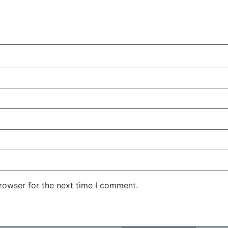
rowser for the next time I comment.