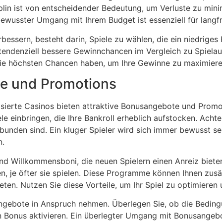
plin ist von entscheidender Bedeutung, um Verluste zu mini
usster Umgang mit Ihrem Budget ist essenziell für langfri
rbessern, besteht darin, Spiele zu wählen, die ein niedriges
endenziell bessere Gewinnchancen im Vergleich zu Spielaut
 die höchsten Chancen haben, um Ihre Gewinne zu maximiere
e und Promotions
sierte Casinos bieten attraktive Bonusangebote und Promot
le einbringen, die Ihre Bankroll erheblich aufstocken. Ach
unden sind. Ein kluger Spieler wird sich immer bewusst se
n.
ind Willkommensboni, die neuen Spielern einen Anreiz bieten,
n, je öfter sie spielen. Diese Programme können Ihnen zus
eten. Nutzen Sie diese Vorteile, um Ihr Spiel zu optimieren
ngebote in Anspruch nehmen. Überlegen Sie, ob die Bedingu
n Bonus aktivieren. Ein überlegter Umgang mit Bonusangebo