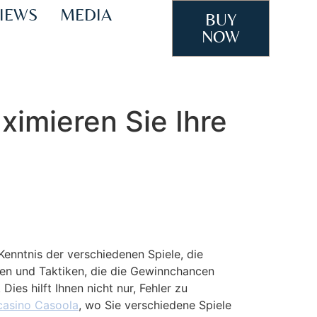
IEWS
MEDIA
BUY
NOW
ximieren Sie Ihre
Kenntnis der verschiedenen Spiele, die
ien und Taktiken, die die Gewinnchancen
ies hilft Ihnen nicht nur, Fehler zu
 casino Casoola
, wo Sie verschiedene Spiele