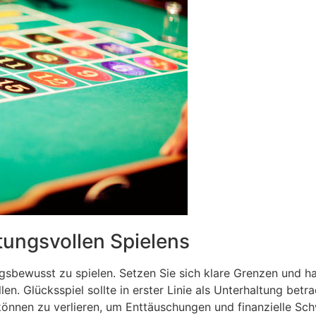
ungsvollen Spielens
gsbewusst zu spielen. Setzen Sie sich klare Grenzen und ha
en. Glücksspiel sollte in erster Linie als Unterhaltung betr
n können zu verlieren, um Enttäuschungen und finanzielle Sc