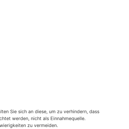
lten Sie sich an diese, um zu verhindern, dass
achtet werden, nicht als Einnahmequelle.
hwierigkeiten zu vermeiden.