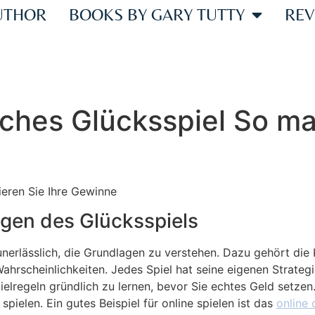
UTHOR
BOOKS BY GARY TUTTY
REV
eiches Glücksspiel So ma
ieren Sie Ihre Gewinne
agen des Glücksspiels
 unerlässlich, die Grundlagen zu verstehen. Dazu gehört die 
hrscheinlichkeiten. Jedes Spiel hat seine eigenen Strateg
elregeln gründlich zu lernen, bevor Sie echtes Geld setzen. D
pielen. Ein gutes Beispiel für online spielen ist das
online