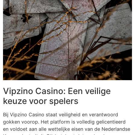
Vipzino Casino: Een veilige
keuze voor spelers
Bij Vipzino Casino staat veiligheid en verantwoord
gokken voorop. Het platform is volledig gelicentieerd
en voldoet aan alle wettelijke eisen van de Nederlandse