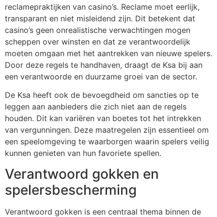
reclamepraktijken van casino’s. Reclame moet eerlijk,
transparant en niet misleidend zijn. Dit betekent dat
casino’s geen onrealistische verwachtingen mogen
scheppen over winsten en dat ze verantwoordelijk
moeten omgaan met het aantrekken van nieuwe spelers.
Door deze regels te handhaven, draagt de Ksa bij aan
een verantwoorde en duurzame groei van de sector.
De Ksa heeft ook de bevoegdheid om sancties op te
leggen aan aanbieders die zich niet aan de regels
houden. Dit kan variëren van boetes tot het intrekken
van vergunningen. Deze maatregelen zijn essentieel om
een speelomgeving te waarborgen waarin spelers veilig
kunnen genieten van hun favoriete spellen.
Verantwoord gokken en
spelersbescherming
Verantwoord gokken is een centraal thema binnen de