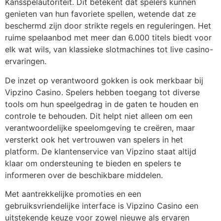
Kansspelautoriteit. Dit betekent dat spelers kunnen
genieten van hun favoriete spellen, wetende dat ze
beschermd zijn door strikte regels en reguleringen. Het
ruime spelaanbod met meer dan 6.000 titels biedt voor
elk wat wils, van klassieke slotmachines tot live casino-
ervaringen.
De inzet op verantwoord gokken is ook merkbaar bij
Vipzino Casino. Spelers hebben toegang tot diverse
tools om hun speelgedrag in de gaten te houden en
controle te behouden. Dit helpt niet alleen om een
verantwoordelijke speelomgeving te creëren, maar
versterkt ook het vertrouwen van spelers in het
platform. De klantenservice van Vipzino staat altijd
klaar om ondersteuning te bieden en spelers te
informeren over de beschikbare middelen.
Met aantrekkelijke promoties en een
gebruiksvriendelijke interface is Vipzino Casino een
uitstekende keuze voor zowel nieuwe als ervaren