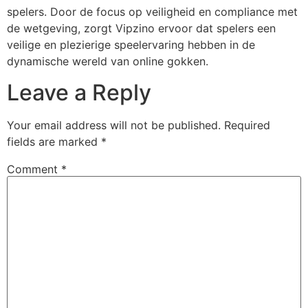
spelers. Door de focus op veiligheid en compliance met
de wetgeving, zorgt Vipzino ervoor dat spelers een
veilige en plezierige speelervaring hebben in de
dynamische wereld van online gokken.
Leave a Reply
Your email address will not be published.
Required
fields are marked
*
Comment
*